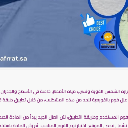
ارة الشمس القوية وتسرب مياه الأمطار، خاصة في الأسطح والجدران 
ة عزل فوم بالقويعية للحد من هذه المشكلات، من خلال تطبيق طبقة فو
وم المستخدم وطريقة التطبيق، لأن العزل الجيد يبدأ من المادة الص
مل فحص الموقع، اختيار نوع الفوم المناسب، ثم رش المادة باستخدام