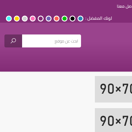
صل معنا
لونك المفضل :