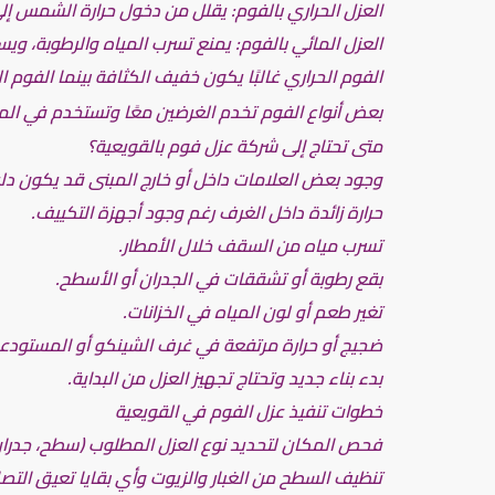
العزل الحراري بالفوم: يقلل من دخول حرارة الشمس إل
العزل المائي بالفوم: يمنع تسرب المياه والرطوبة، ويست
الفوم الحراري غالبًا يكون خفيف الكثافة بينما الفوم 
بعض أنواع الفوم تخدم الغرضين معًا وتستخدم في المشا
متى تحتاج إلى شركة عزل فوم بالقويعية؟
وجود بعض العلامات داخل أو خارج المبنى قد يكون دلي
حرارة زائدة داخل الغرف رغم وجود أجهزة التكييف.
تسرب مياه من السقف خلال الأمطار.
بقع رطوبة أو تشققات في الجدران أو الأسطح.
تغير طعم أو لون المياه في الخزانات.
ضجيج أو حرارة مرتفعة في غرف الشينكو أو المستودع
بدء بناء جديد وتحتاج تجهيز العزل من البداية.
خطوات تنفيذ عزل الفوم في القويعية
فحص المكان لتحديد نوع العزل المطلوب (سطح، جدران،
تنظيف السطح من الغبار والزيوت وأي بقايا تعيق التص