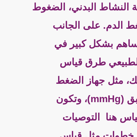
قلة النشاط البدني، الضغوط
غط الدم. على الجانب
 يساهم بشكل كبير في
لطبيعي طرق قياس
، مثل جهاز الضغط
الزئبقي أو الرقمي. وتقاس قراءات الضغط بوحدات مليمتر زئبق (mmHg)، وتكون
قياس هنا التوصيات
ة خطوات مثل قياس