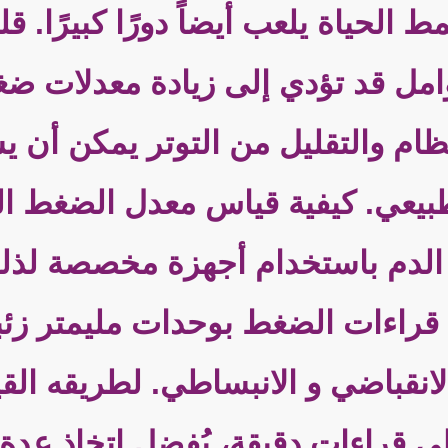
الحياة يلعب أيضاً دورًا كبيرًا. 
وامل قد تؤدي إلى زيادة معدلات ض
تظام والتقليل من التوتر يمكن أن
يعي. كيفية قياس معدل الضغط ا
لدم باستخدام أجهزة مخصصة لذلك
لانقباضي و الانبساطي. لطريقه ال
ى قراءات دقيقة، يُفضل اتخاذ عد