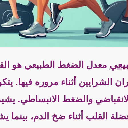
يعي
معدل الضغط الطبيعي هو الق
ان الشرايين أثناء مروره فيها. يت
نقباضي والضغط الانبساطي. يشير
لة القلب أثناء ضخ الدم، بينما ي