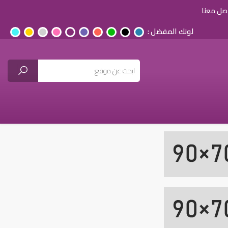
صل معنا
لونك المفضل :