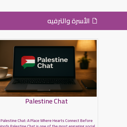
الأسرة والترفيه
Palestine Chat
Palestine Chat: A Place Where Hearts Connect Before
ords Palestine Chat is one of the most engaging social