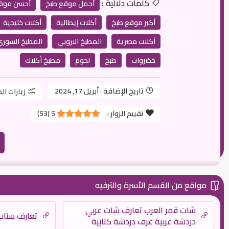
كلمات دلالية :
أجمل موقع طبخ
أحسن موق
أكبر موقع طبخ
أكلات إيطالية
أكلات خليجية
أكلات مصرية
المطبخ الاروبي
المطبخ السور
خضروات
طبخ
لحوم
مطبخ أكلتك
تاريخ الإضافة :
أبريل 17, 2024
زيارات ال
تقييم الزوار :
5
(
53
)
مواقع من القسم الأسرة والترفيه
شات قمر العرب تعارف شات عربي
تعارف سنا
دردشة عربية غرف دردشة كتابية