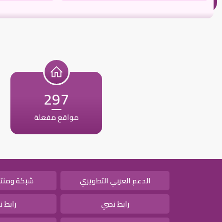
297
مواقع مفعلة
الدعم العربي التطويري
شبكة ومنتد
رابط نصي
رابط 