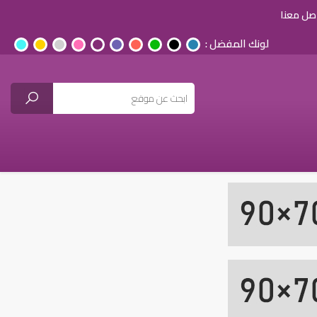
صل معنا
لونك المفضل :