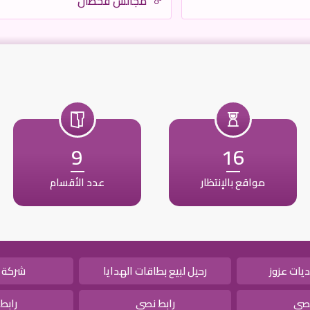
مجالس قحطان
9
16
مواقع بالإنتظار
عدد الأقسام
يات عزوز
رحيل لبيع بطاقات الهدايا
شركة 
نصي
رابط نصي
رابط