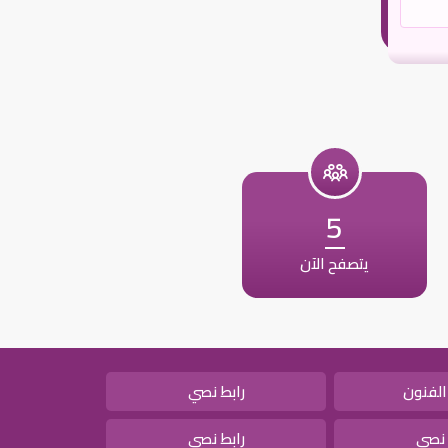
5
يتصفح الآن
الفنون
رابط نصي
 نصي
رابط نصي