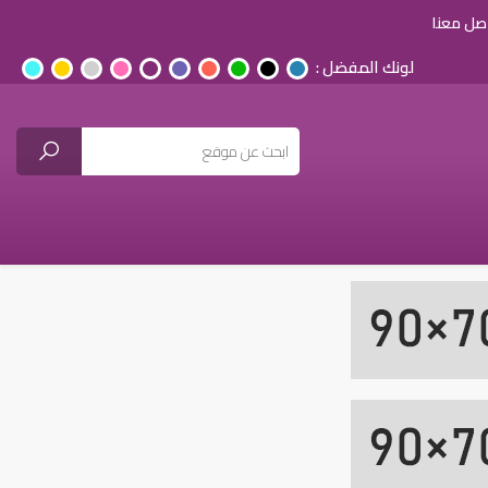
صل معنا
لونك المفضل :