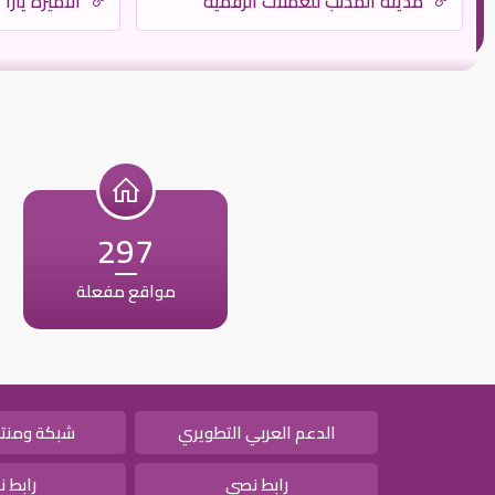
مدينة المذنب للعملات الرقمية
الاميرة يارا
297
مواقع مفعلة
الدعم العربي التطويري
شبكة ومنتد
رابط نصي
رابط 