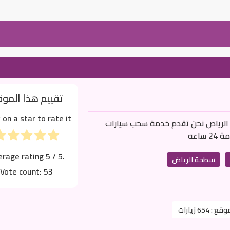
تقييم هذا المو
k on a star to rate it!
الرياص نحن تقدم خدمة سحب سيارات
erage rating
5
/ 5.
سطحة الرياض
Vote count:
53
موقع :
654 زيارات