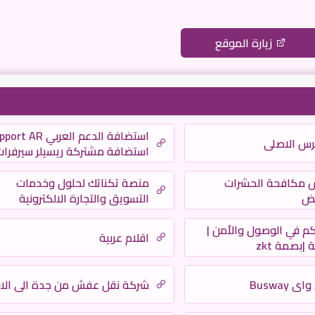
زيارة الموقع
استضافة الدعم العربي  AR
رس الاصلى
استضافة مشتركة ريسيلر سيرفرات
كاملة كلاود حماية دعم فني
 مكافحة الحشرات
منصة تكناتك لحلول وخدمات
يض
التسويق والتجارة الالكترونية
م في الوصول والأمن |
اقلام عربية
|بصمة zkt
Busway
شركة نقل عفش من جدة الى الار