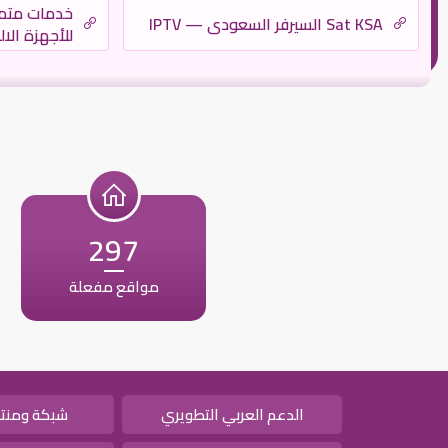
خدمات متمي
Sat KSA السيرفر السعودي — IPTV
للأجهزة الال
| رقم فنى د
نقل عفش – 
297
مواقع مفعلة
الدعم العربي التطويري
شبكة ومنتد