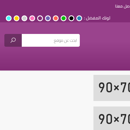
صل معنا
لونك المفضل :