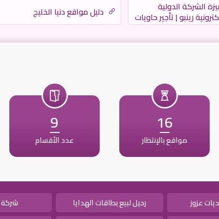
زة الشركة الدولية
دليل مواقع دنيا الخليج
كترونية رينبو | تأجير حاويات
ش الرياض | شركة نظافة |
بروتكتور
9
16
مواقع بالإنتظار
عدد الأقسام
يات عزوز
رحيل لبيع بطاقات الهدايا
شركة 