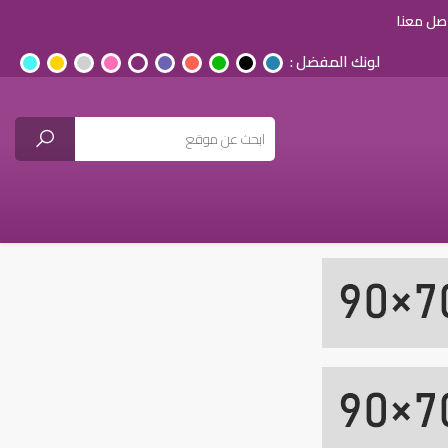
صل معنا
لونك المفضل :