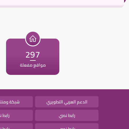
297
مواقع مفعلة
الدعم العربي التطويري
شبكة ومنتد
رابط نصي
رابط 
رابط نصي
رابط 