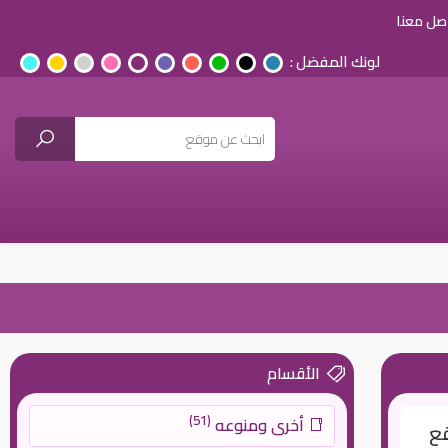
صل معنا
لونك المفضل :
الأقسام
(51)
أخرى ومنوعه
قع