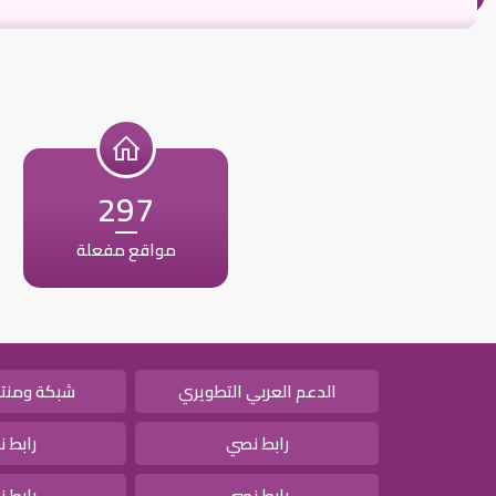
297
مواقع مفعلة
الدعم العربي التطويري
شبكة ومنتد
رابط نصي
رابط 
رابط نصي
رابط 