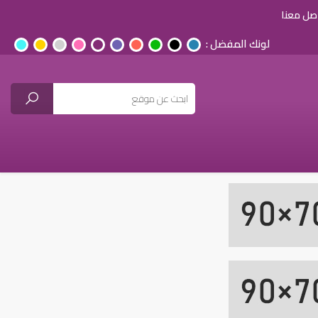
صل معنا
لونك المفضل :