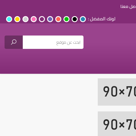
صل معنا
لونك المفضل :