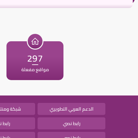
297
مواقع مفعلة
الدعم العربي التطويري
شبكة ومنتد
رابط نصي
رابط 
رابط نصي
رابط 