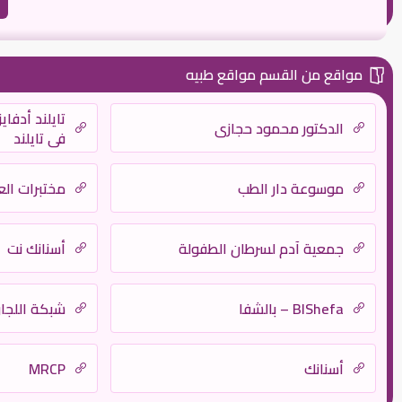
مواقع من القسم مواقع طبيه
تايلند أدفاي
الدكتور محمود حجازي
في تايلند
موسوعة دار الطب
مختبرات الع
جمعية آدم لسرطان الطفولة
أسنانك نت
BlShefa – بالشفا
شبكة اللجان
أسنانك
MRCP