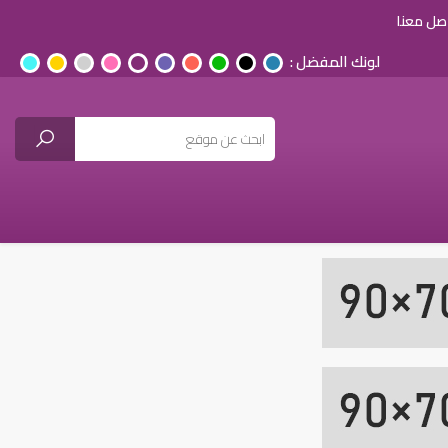
صل معنا
لونك المفضل :