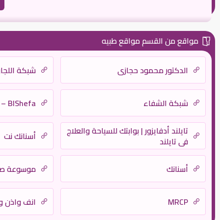
مواقع من القسم مواقع طبيه
الدكتور محمود حجازي
شبكة اللجان
شبكة الشفاء
BlShefa – بالشفا
تايلند أدفايزور | بوابتك للسياحة والعلاج
أسنانك نت
في تايلند
أسنانك
موسوعة صح
MRCP
انف واذن و