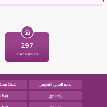
297
مواقع مفعلة
الدعم العربي التطويري
شبكة ومنتد
رابط نصي
رابط 
رابط نصي
رابط 