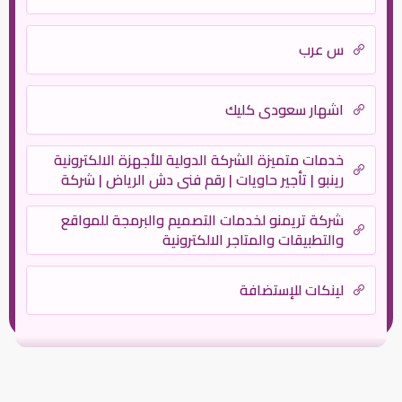
س عرب
اشهار سعودي كليك
خدمات متميزة الشركة الدولية للأجهزة الالكترونية
رينبو | تأجير حاويات | رقم فنى دش الرياض | شركة
نظافة | نقل عفش – بروتكتور
شركة تريمنو لخدمات التصميم والبرمجة للمواقع
والتطبيقات والمتاجر الالكترونية
لينكات للإستضافة