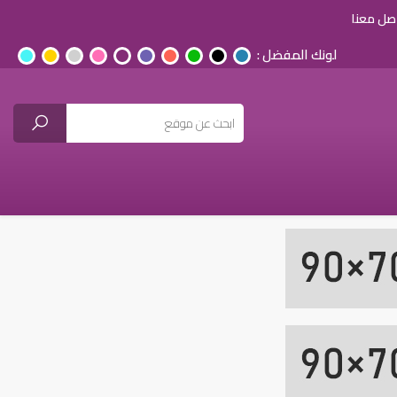
صل معنا
لونك المفضل :