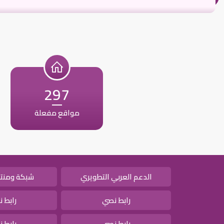
297
مواقع مفعلة
الدعم العربي التطويري
شبكة ومنتد
رابط نصي
رابط 
رابط نصي
رابط 