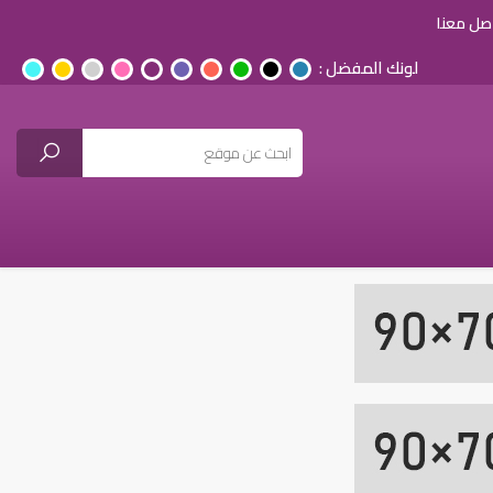
صل معنا
لونك المفضل :