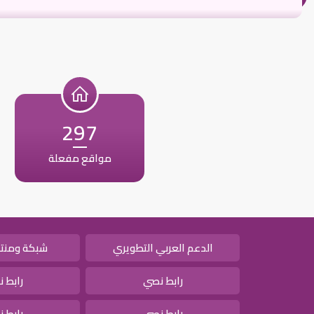
297
مواقع مفعلة
الدعم العربي التطويري
شبكة ومنتد
رابط نصي
رابط 
رابط نصي
رابط 