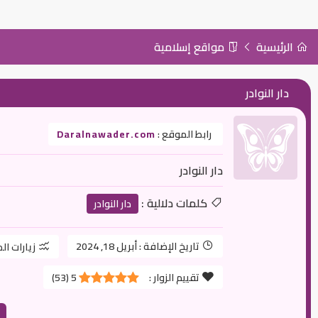
الرئيسية
مواقع إسلامية
دار النوادر
رابط الموقع :
Daralnawader.com
دار النوادر
كلمات دلالية :
دار النوادر
تاريخ الإضافة :
أبريل 18, 2024
زيارات ال
تقييم الزوار :
5
(
53
)