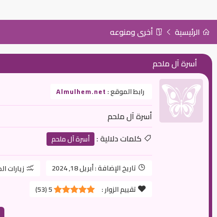
الرئيسية
أخرى ومنوعه
أسرة آل ملحم
رابط الموقع :
Almulhem.net
أسرة آل ملحم
كلمات دلالية :
أسرة آل ملحم
تاريخ الإضافة :
أبريل 18, 2024
زيارات ال
تقييم الزوار :
5
(
53
)