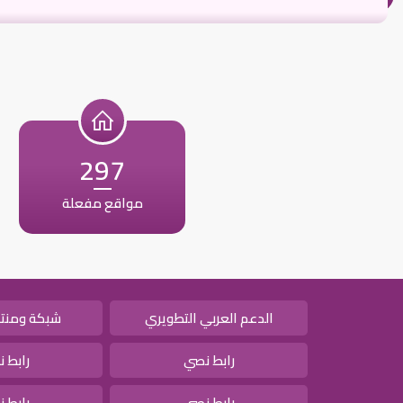
297
مواقع مفعلة
الدعم العربي التطويري
شبكة ومنتد
رابط نصي
رابط 
رابط نصي
رابط 