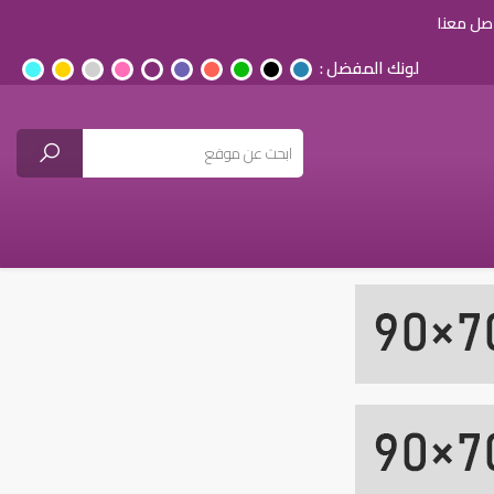
صل معنا
لونك المفضل :