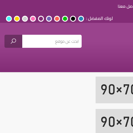
صل معنا
لونك المفضل :