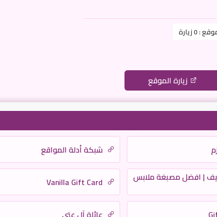
موقع :
0 زيارة
زيارة الموقع
م
شبكة أدلة المواقع
يف | افضل مصبغة ملابس
Vanilla Gift Card
Gi
عائلة آل عتي