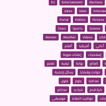
EU
Entertainment
Elections
Jokes
Islam
Intervie
Portal
Politics
Pictures
Stars
Sports
Science
Women
Weather
Videos
USA
أغاني
أفريقيا
أفلام
إسلاميات
إعلانات مبوبة
العالم
بوابة
ترفيه
تعليم
حوادث وقضايا
رسائل إخبارية
صحافة
علوم
فنون
كرة قدم
كرة يد
محاكم
عات
مواقيت الصلاة
موسيقى