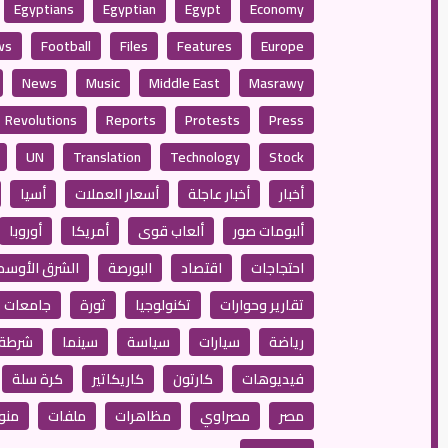
Egyptians
Egyptian
Egypt
Economy
ws
Football
Files
Features
Europe
News
Music
Middle East
Masrawy
Revolutions
Reports
Protests
Press
UN
Translation
Technology
Stock
أخبار
أخبار عاجلة
أسعار العملات
أسيا
ألبومات صور
ألعاب قوى
أمريكا
أوروبا
احتجاجات
اقتصاد
البورصة
الشرق الأوسط
تقارير وحوارات
تكنولوجيا
ثورة
جامعات
رياضة
سيارات
سياسة
سينما
شرطة
فيديوهات
كارتون
كاريكاتير
كرة سلة
مصر
مصراوي
مظاهرات
ملفات
منو