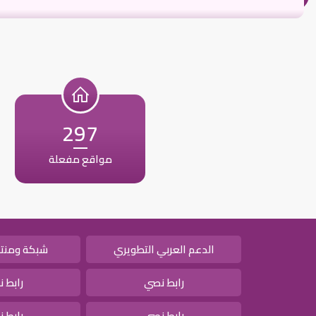
297
مواقع مفعلة
الدعم العربي التطويري
شبكة ومنتد
رابط نصي
رابط 
رابط نصي
رابط 