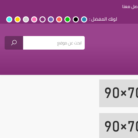
صل معنا
لونك المفضل :