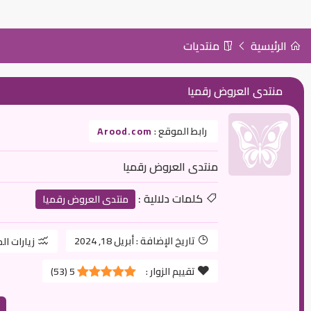
الرئيسية
منتديات
منتدى العروض رقميا
رابط الموقع :
Arood.com
منتدى العروض رقميا
كلمات دلالية :
منتدى العروض رقميا
تاريخ الإضافة :
أبريل 18, 2024
زيارات ال
تقييم الزوار :
5
(
53
)