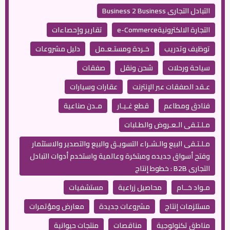
التبادل التجارى Business 2 Business
التجارة الالكترونيةe-Commerce
تقارير وإحصاءات
توظيف وتدريب
خـردة ومستـعـمل
دليل مشروعات
سياحة ورحلات
شحن ونقل
صفقات
عـقد الصفقات عبر الإنترنت
عقارات وسيارات
فنادق ومطاعم
قطع غـيـار
مـدن صناعية
مـلـتـقى الـعـروض والطـلبات
مـلـتـقى البيع والـشـراء التسويـق والبيع والتصدير والاستثمار
وفتح أسواق جديده ومبتكرة وعالمية واستخدم أدوات التبادل
التجارى B2B : خطوط إنتاج
مـواد خــام
محاصيل زراعية
مستشفيات
مستلزمات إنتاج
مشروعات جديدة
معارض ومؤتمرات
مناطق تكنولوجية
مناقصات
منتجات حيوانية