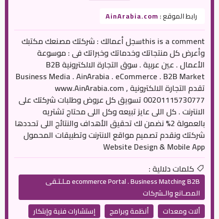
رابط الموقع :
AinArabia.com
this is a commentسجل أعمالك : شركتك مصنعك مكتبك
وأعرض كل منتجاتك وخدماتك وخبراتك فى : موسوعة
الأعمال . عين عربية . سوق التجارة الالكترونية B2B
Business Media . AinArabia . eCommerce . B2B Market
تقدم التجارة الالكترونية www.AinArabia.com ,
00201115730777 تسويق كل عروض وطلبات شركتك على
الانترنت . كل اللى عايز تبيعه وكل اللى محتاج تشتريه
بالعمولة 2% نضمن لك تحقيق الأهداف والنتائج اللى تحددها
شركتك ونقدم تصميم مواقع الانترنت وتطبيقات المحمول
Website Design & Mobile App
كلمات دلالية :
ecommerce Portal . Business Matching B2B مـلـتـقى
المصـانع والـشركات
ألات ومعدات
أنظمة وبرامج
إستشارات فنية وإبتكار